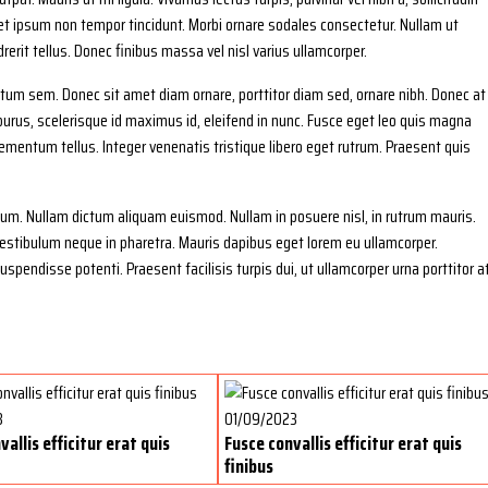
quet ipsum non tempor tincidunt. Morbi ornare sodales consectetur. Nullam ut
erit tellus. Donec finibus massa vel nisl varius ullamcorper.
ntum sem. Donec sit amet diam ornare, porttitor diam sed, ornare nibh. Donec at
 purus, scelerisque id maximus id, eleifend in nunc. Fusce eget leo quis magna
lementum tellus. Integer venenatis tristique libero eget rutrum. Praesent quis
tum. Nullam dictum aliquam euismod. Nullam in posuere nisl, in rutrum mauris.
estibulum neque in pharetra. Mauris dapibus eget lorem eu ullamcorper.
pendisse potenti. Praesent facilisis turpis dui, ut ullamcorper urna porttitor at
3
01/09/2023
allis efficitur erat quis
Fusce convallis efficitur erat quis
finibus