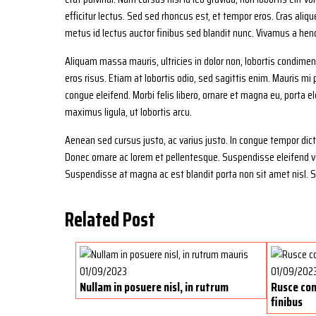
efficitur lectus. Sed sed rhoncus est, et tempor eros. Cras ali
metus id lectus auctor finibus sed blandit nunc. Vivamus a hendr
Aliquam massa mauris, ultricies in dolor non, lobortis condime
eros risus. Etiam at lobortis odio, sed sagittis enim. Mauris mi
congue eleifend. Morbi felis libero, ornare et magna eu, porta e
maximus ligula, ut lobortis arcu.
Aenean sed cursus justo, ac varius justo. In congue tempor dic
Donec ornare ac lorem et pellentesque. Suspendisse eleifend v
Suspendisse at magna ac est blandit porta non sit amet nisl. Sus
Related Post
01/09/2023
01/09/202
Nullam in posuere nisl, in rutrum
Rusce conv
finibus