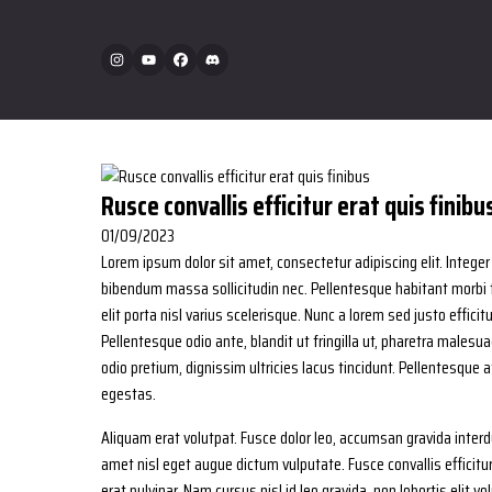
Rusce convallis efficitur erat quis finibu
01/09/2023
Lorem ipsum dolor sit amet, consectetur adipiscing elit. Integer
bibendum massa sollicitudin nec. Pellentesque habitant morbi
elit porta nisl varius scelerisque. Nunc a lorem sed justo effici
Pellentesque odio ante, blandit ut fringilla ut, pharetra male
odio pretium, dignissim ultricies lacus tincidunt. Pellentesque 
egestas.
Aliquam erat volutpat. Fusce dolor leo, accumsan gravida inte
amet nisl eget augue dictum vulputate. Fusce convallis efficitur 
erat pulvinar. Nam cursus nisl id leo gravida, non lobortis elit vol