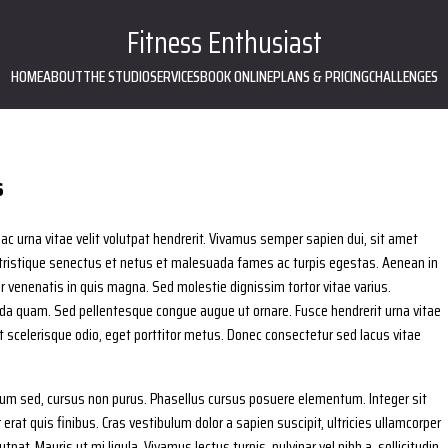
Fitness Enthusiast
HOME
ABOUT
THE STUDIO
SERVICES
BOOK ONLINE
PLANS & PRICING
CHALLENGES
s
 ac urna vitae velit volutpat hendrerit. Vivamus semper sapien dui, sit amet
 tristique senectus et netus et malesuada fames ac turpis egestas. Aenean in
tur venenatis in quis magna. Sed molestie dignissim tortor vitae varius.
suada quam. Sed pellentesque congue augue ut ornare. Fusce hendrerit urna vitae
at scelerisque odio, eget porttitor metus. Donec consectetur sed lacus vitae
rdum sed, cursus non purus. Phasellus cursus posuere elementum. Integer sit
erat quis finibus. Cras vestibulum dolor a sapien suscipit, ultricies ullamcorper
utpat. Mauris ut mi ligula. Vivamus lectus turpis, pulvinar vel nibh a, sollicitudin